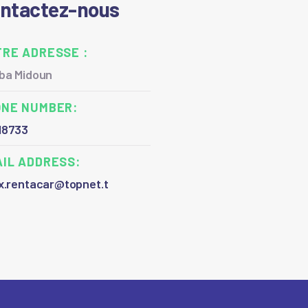
ntactez-nous
RE ADRESSE :
rba Midoun
ONE NUMBER:
18733
IL ADDRESS:
x.rentacar@topnet.t