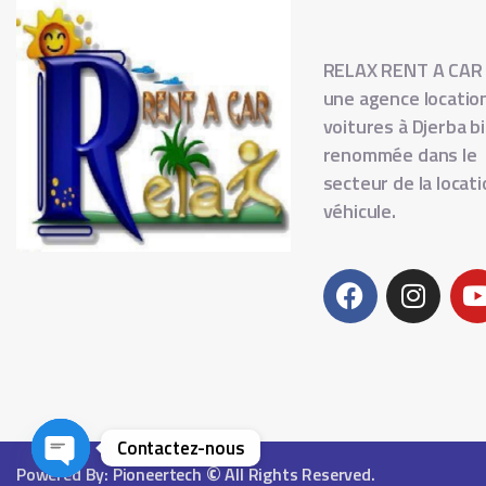
RELAX RENT A CAR
une agence locatio
voitures à Djerba b
renommée dans le
secteur de la locat
véhicule.
Contactez-nous
©
Powered By: Pioneertech
All Rights Reserved.