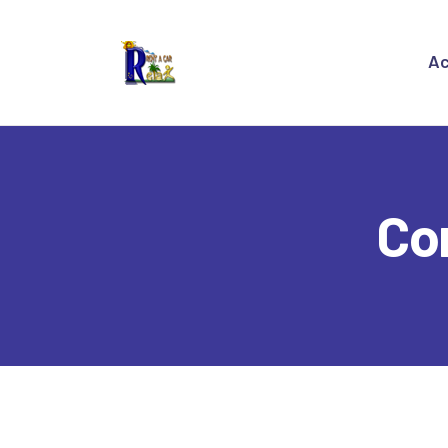
A
Ac
Q
R
C
Co