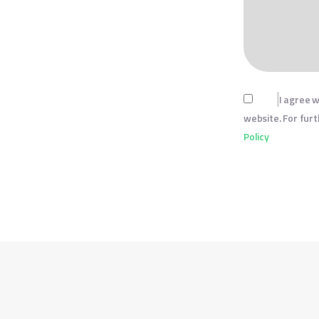
I agree w
website. For furt
Policy