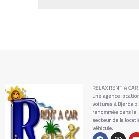
RELAX RENT A CAR
une agence locatio
voitures à Djerba b
renommée dans le
secteur de la locat
véhicule.