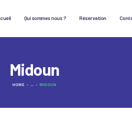
CCUEIL
cueil
Qui sommes nous ?
Réservation
Cont
UI SOMMES NOUS ?
ÉSERVATION
ONTACT
Midoun
HOME
...
MIDOUN