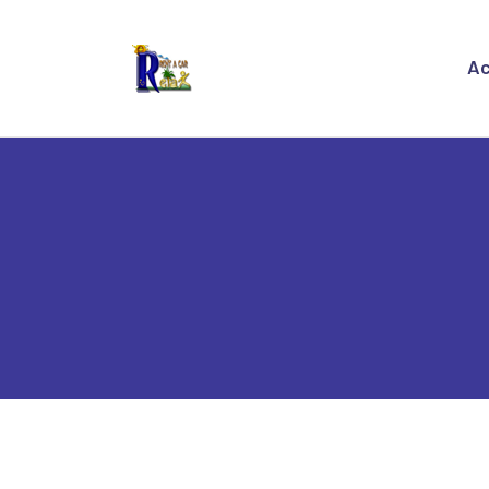
A
Ac
Q
R
C