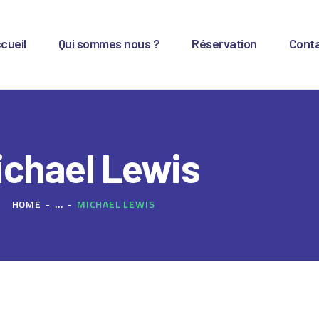
CCUEIL
cueil
Qui sommes nous ?
Réservation
Cont
UI SOMMES NOUS ?
ÉSERVATION
ONTACT
ichael Lewis
HOME
...
MICHAEL LEWIS