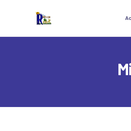
A
Ac
Q
R
C
M