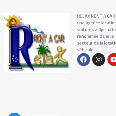
RELAX RENT A CAR
une agence locatio
voitures à Djerba b
renommée dans le
secteur de la locat
véhicule.