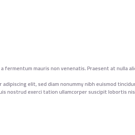
a a fermentum mauris non venenatis. Praesent at nulla al
 adipiscing elit, sed diam nonummy nibh euismod tincidu
uis nostrud exerci tation ullamcorper suscipit lobortis n