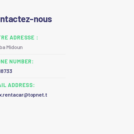
ntactez-nous
RE ADRESSE :
rba Midoun
ONE NUMBER:
18733
IL ADDRESS:
x.rentacar@topnet.t