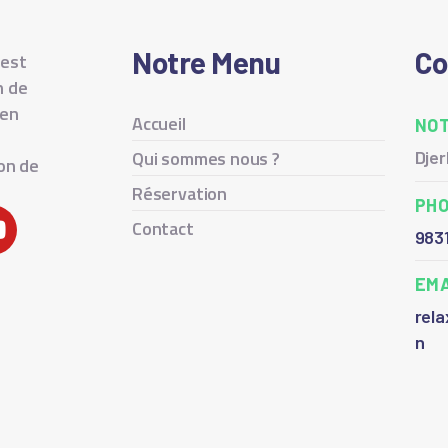
Notre Menu
Co
 est
n de
ien
Accueil
NOT
Qui sommes nous ?
Dje
ion de
Réservation
PH
Contact
983
EMA
rela
n